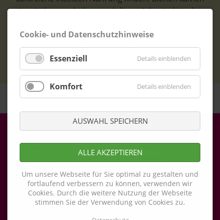
inzwischen auch dazu und dieses Jahr sind sie das
erste Mal geschwärmt. Sie werden betreut von den
Cookie- und Datenschutzhinweise
beiden Sabinen aus Wahlwies.
Ein herzliches Danke dafür.
Essenziell
Details einblenden
Komfort
Details einblenden
AUSWAHL SPEICHERN
Zentrum The White Horse · Breiteweg 9 · 78359
ALLE AKZEPTIEREN
Orsingen · Tel. 07774 – 9397937 · E-Mail:
Um unsere Webseite für Sie optimal zu gestalten und
info@zentrum-thewhitehorse.de
fortlaufend verbessern zu können, verwenden wir
Cookies. Durch die weitere Nutzung der Webseite
stimmen Sie der Verwendung von Cookies zu.
Navigation
Impressum
Datenschutz
Cookie-Einstellungen
überspringen